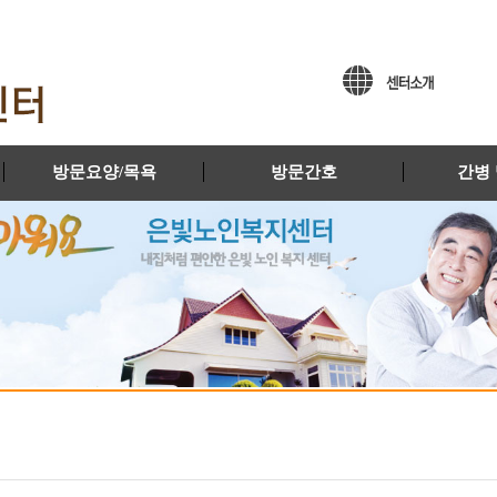
방문요양/목욕
방문간호
간병 