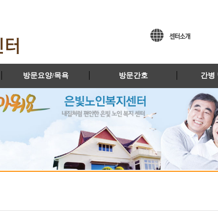
방문요양/목욕
방문간호
간병 